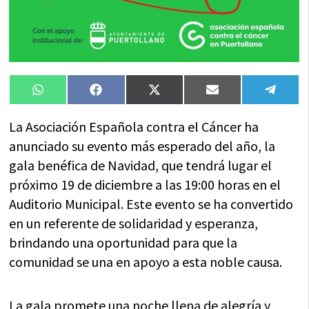
Compartir
Compartir
Compartir
Compartir
Compa
WhatsApp
Facebook
X
Email
Tele
en
en
en
en
en
(Twitter)
La Asociación Española contra el Cáncer ha
anunciado su evento más esperado del año, la
gala benéfica de Navidad, que tendrá lugar el
próximo 19 de diciembre a las 19:00 horas en el
Auditorio Municipal. Este evento se ha convertido
en un referente de solidaridad y esperanza,
brindando una oportunidad para que la
comunidad se una en apoyo a esta noble causa.
La gala promete una noche llena de alegría y