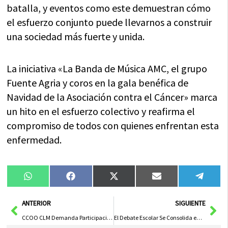
batalla, y eventos como este demuestran cómo
el esfuerzo conjunto puede llevarnos a construir
una sociedad más fuerte y unida.
La iniciativa «La Banda de Música AMC, el grupo
Fuente Agria y coros en la gala benéfica de
Navidad de la Asociación contra el Cáncer» marca
un hito en el esfuerzo colectivo y reafirma el
compromiso de todos con quienes enfrentan esta
enfermedad.
Compartir
Compartir
Compartir
Compartir
Compa
WhatsApp
Facebook
X
Email
Tele
en
en
en
en
en
(Twitter)
Ant
Sig
ANTERIOR
SIGUIENTE
CCOO CLM Demanda Participación Sindical en Licitaciones para Salvaguardar Derechos Laborales
El Debate Escolar Se Consolida en Guadalajara y Se Expande a Nivel Regional