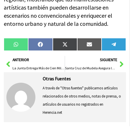
artísticas también pueden desarrollarse en
escenarios no convencionales y enriquecer el
entorno urbano y natural de la comunidad.
Compartir
Compartir
Compartir
Compartir
Compa
WhatsApp
Facebook
X
Email
Tele
en
en
en
en
en
(Twitter)
Ant
Sig
ANTERIOR
SIGUIENTE
La Junta Entrega Más de Cien Millones de Euros a Agricultores de Albacete por Anticipo de la PAC
Santa Cruz de Mudela Asegura Importante Financiación con 770.000 Euros en Ayudas e Inversiones
Otras Fuentes
A través de "Otras fuentes" publicamos artículos
relacionados de otros medios, notas de prensa, o
artículos de usuarios no registrados en
Herencia.net