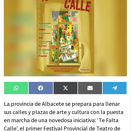
Compartir
Compartir
Compartir
Compartir
Compa
WhatsApp
Facebook
X
Email
Tele
en
en
en
en
en
(Twitter)
La provincia de Albacete se prepara para llenar
sus calles y plazas de arte y cultura con la puesta
en marcha de una novedosa iniciativa: ‘Te Falta
Calle’, el primer Festival Provincial de Teatro de