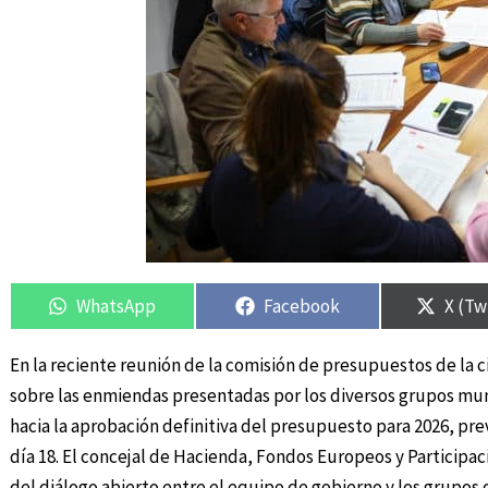
Compartir
Compartir
Compartir
Compartir
Compa
Compa
en
en
en
en
en
en
WhatsApp
Facebook
X (Tw
En la reciente reunión de la comisión de presupuestos de la 
sobre las enmiendas presentadas por los diversos grupos mun
hacia la aprobación definitiva del presupuesto para 2026, pre
día 18. El concejal de Hacienda, Fondos Europeos y Participa
del diálogo abierto entre el equipo de gobierno y los grupos d