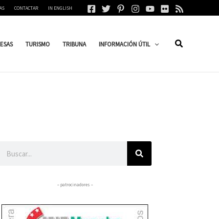
AS
CONTACTAR
IN ENGLISH
ESAS
TURISMO
TRIBUNA
INFORMACIÓN ÚTIL
Buscar
– patrocinadores –