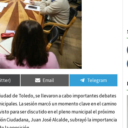
rtir
rtir
Compartir
Compartir
Compartir
Compartir
en
en
en
en
itter)
Email
Telegram
ciudad de Toledo, se llevaron a cabo importantes debates
icipales. La sesión marcó un momento clave en el camino
visto para ser discutido en el pleno municipal el próximo
ción Ciudadana, Juan José Alcalde, subrayó la importancia
e la oposición.