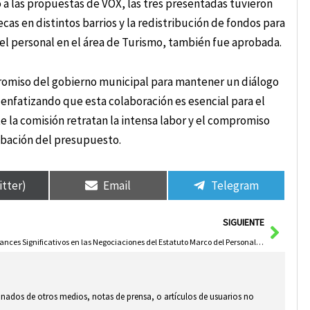
 a las propuestas de VOX, las tres presentadas tuvieron
ecas en distintos barrios y la redistribución de fondos para
 el personal en el área de Turismo, también fue aprobada.
romiso del gobierno municipal para mantener un diálogo
 enfatizando que esta colaboración es esencial para el
 la comisión retratan la intensa labor y el compromiso
obación del presupuesto.
itter)
Email
Telegram
Sigui
SIGUIENTE
Avances Significativos en las Negociaciones del Estatuto Marco del Personal Estatutario con el Ministerio de Sanidad y los Sindicatos
ionados de otros medios, notas de prensa, o artículos de usuarios no