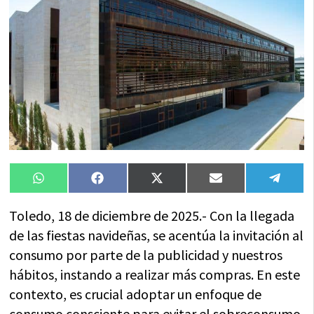
Compartir
Compartir
Compartir
Compartir
Compa
WhatsApp
Facebook
X
Email
Tele
en
en
en
en
en
(Twitter)
Toledo, 18 de diciembre de 2025.- Con la llegada
de las fiestas navideñas, se acentúa la invitación al
consumo por parte de la publicidad y nuestros
hábitos, instando a realizar más compras. En este
contexto, es crucial adoptar un enfoque de
consumo consciente para evitar el sobreconsumo