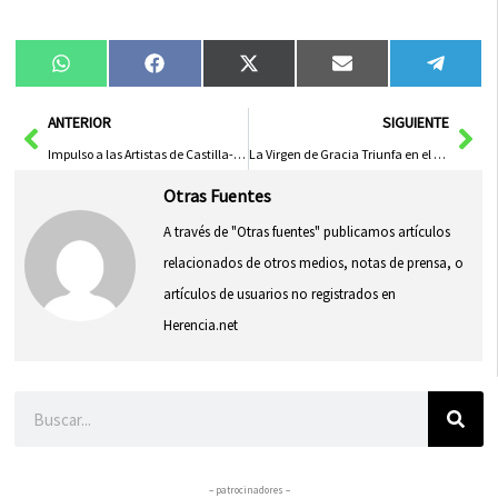
Compartir
Compartir
Compartir
Compartir
Compa
WhatsApp
Facebook
X
Email
Tele
en
en
en
en
en
(Twitter)
Ant
Sig
ANTERIOR
SIGUIENTE
Impulso a las Artistas de Castilla-La Mancha: Un Nuevo Renacer Cultural
La Virgen de Gracia Triunfa en el V Concurso de Belenes de ‘El Capirote’
Otras Fuentes
A través de "Otras fuentes" publicamos artículos
relacionados de otros medios, notas de prensa, o
artículos de usuarios no registrados en
Herencia.net
Buscar
– patrocinadores –