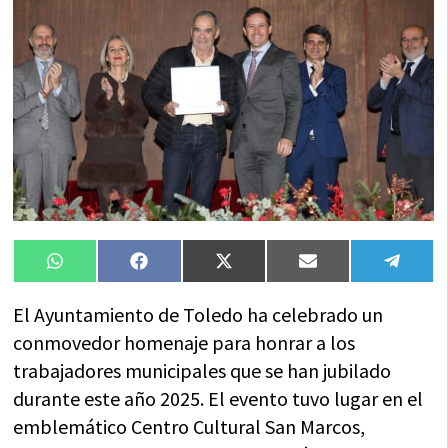
Compartir
Compartir
Compartir
Compartir
Compa
WhatsApp
Facebook
X
Email
Tele
en
en
en
en
en
(Twitter)
El Ayuntamiento de Toledo ha celebrado un
conmovedor homenaje para honrar a los
trabajadores municipales que se han jubilado
durante este año 2025. El evento tuvo lugar en el
emblemático Centro Cultural San Marcos,