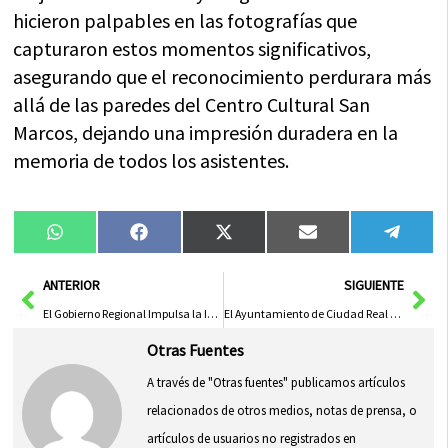
hicieron palpables en las fotografías que
capturaron estos momentos significativos,
asegurando que el reconocimiento perdurara más
allá de las paredes del Centro Cultural San
Marcos, dejando una impresión duradera en la
memoria de todos los asistentes.
Compartir
Compartir
Compartir
Compartir
Compa
WhatsApp
Facebook
X
Email
Tele
en
en
en
en
en
(Twitter)
Ant
Sig
ANTERIOR
SIGUIENTE
El Gobierno Regional Impulsa la Innovación en la Formación Profesional en Castilla-La Mancha
El Ayuntamiento de Ciudad Real Celebra la Magia de la Navidad en Familia
Otras Fuentes
A través de "Otras fuentes" publicamos artículos
relacionados de otros medios, notas de prensa, o
artículos de usuarios no registrados en