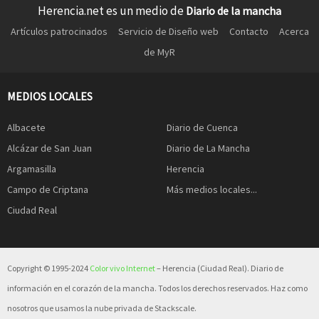
Herencia.net es un medio de
Diario de la mancha
Artículos patrocinados
Servicio de Diseño web
Contacto
Acerca
de MyR
MEDIOS LOCALES
Albacete
Diario de Cuenca
Alcázar de San Juan
Diario de La Mancha
Argamasilla
Herencia
Campo de Criptana
Más medios locales...
Ciudad Real
Copyright © 1995-2024
Color vivo Internet
– Herencia (Ciudad Real). Diario de
información en el corazón de la mancha. Todos los derechos reservados. Haz como
nosotros que usamos la nube privada de Stackscale.