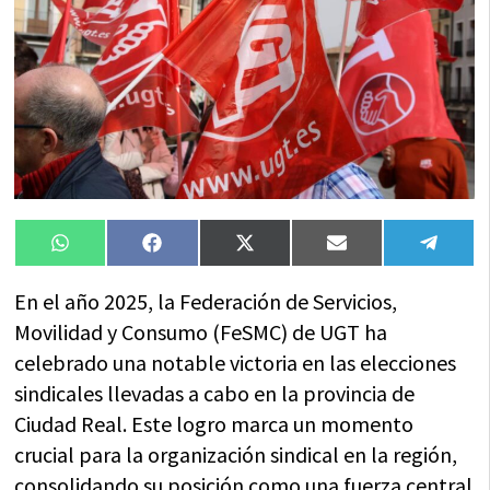
Compartir
Compartir
Compartir
Compartir
Compa
WhatsApp
Facebook
X
Email
Tele
en
en
en
en
en
(Twitter)
En el año 2025, la Federación de Servicios,
Movilidad y Consumo (FeSMC) de UGT ha
celebrado una notable victoria en las elecciones
sindicales llevadas a cabo en la provincia de
Ciudad Real. Este logro marca un momento
crucial para la organización sindical en la región,
consolidando su posición como una fuerza central