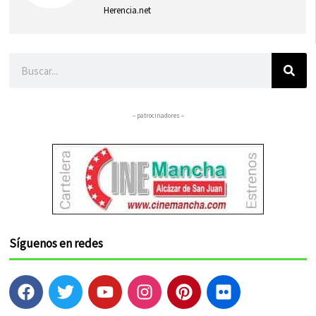
Herencia.net
Buscar
– patrocinadores –
Síguenos en redes
F
T
Y
I
P
F
a
w
o
n
i
l