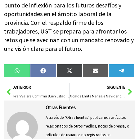
punto de inflexión para los futuros desafíos y
oportunidades en el ámbito laboral de la
provincia. Con el respaldo firme de los
trabajadores, UGT se prepara para afrontar los
retos que se avecinan con un mandato renovado y
una visión clara para el futuro.
Compartir
Compartir
Compartir
Compartir
Compa
WhatsApp
Facebook
X
Email
Tele
en
en
en
en
en
(Twitter)
Ant
Sig
ANTERIOR
SIGUIENTE
Fran Valera Confirma Buen Estado de Carreteras Provinciales Gracias a Dispositivo Especial de Plan Invernal de Diputación
Alcalde Emite Mensaje Navideño Lleno de Esperanza para un 2026 de Sueños Cumplidos
Otras Fuentes
A través de "Otras fuentes" publicamos artículos
relacionados de otros medios, notas de prensa, o
artículos de usuarios no registrados en