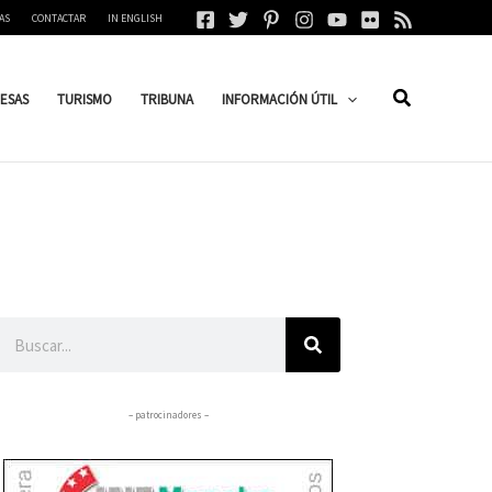
AS
CONTACTAR
IN ENGLISH
ESAS
TURISMO
TRIBUNA
INFORMACIÓN ÚTIL
Buscar
– patrocinadores –