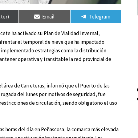
tir
tir
Compartir
Compartir
Compartir
Compartir
en
en
en
en
tter)
Email
Telegram
cete ha activado su Plan de Vialidad Invernal,
nfrentar el temporal de nieve que ha impactado
an implementado estrategias como la distribución
antener operativa y transitable la red provincial de
l área de Carreteras, informó que el Puerto de las
drugada del lunes por motivos de seguridad, fue
restricciones de circulación, siendo obligatorio el uso
s horas del día en Peñascosa, la comarca más elevada
antiene una situación bastante normalizada. Los