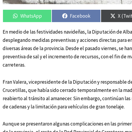
Compartir
Compartir
Compartir
Compartir
Compar
Compar
en
en
en
en
en
en
WhatsApp
Facebook
X (Twi
En medio de las festividades navideñas, la Diputación de Alba
desplegando medidas preventivas y acciones directas para e
diversas áreas de la provincia. Desde el pasado viernes, se h
preventiva de sal y el incremento de recursos, con el fin de m
carreteras.
Fran Valera, vicepresidente de la Diputación y responsable de
Crucetillas, que había sido cerrado temporalmente en la ma
reabierto al tránsito al amanecer. Sin embargo, continúan las 
de cadenas y la limitación para vehículos de gran tonelaje.
Aunque se presentaron algunas complicaciones en las primera
de la provincia, el resto de la Red Provincial de Carreteras m