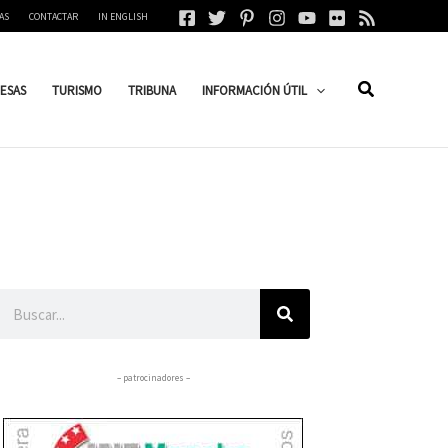
AS
CONTACTAR
IN ENGLISH
ESAS
TURISMO
TRIBUNA
INFORMACIÓN ÚTIL
Buscar
– patrocinadores –