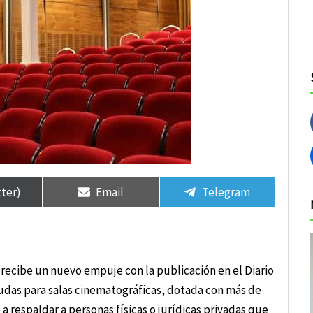
tir
tir
Compartir
Compartir
Compartir
Compartir
en
en
en
en
tter)
Email
Telegram
 recibe un nuevo empuje con la publicación en el Diario
udas para salas cinematográficas, dotada con más de
 respaldar a personas físicas o jurídicas privadas que