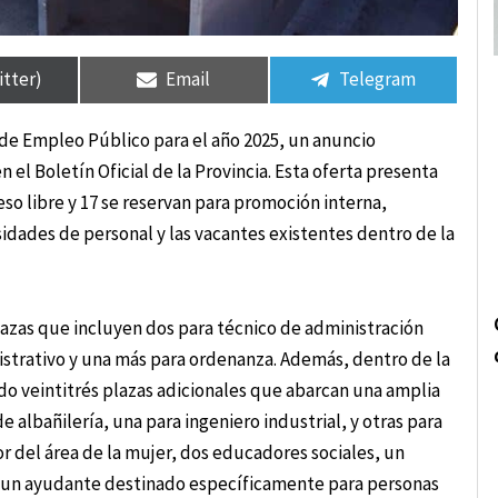
rtir
rtir
Compartir
Compartir
Compartir
Compartir
en
en
en
en
itter)
Email
Telegram
de Empleo Público para el año 2025, un anuncio
l Boletín Oficial de la Provincia. Esta oferta presenta
eso libre y 17 se reservan para promoción interna,
idades de personal y las vacantes existentes dentro de la
plazas que incluyen dos para técnico de administración
nistrativo y una más para ordenanza. Además, dentro de la
do veintitrés plazas adicionales que abarcan una amplia
e albañilería, una para ingeniero industrial, y otras para
or del área de la mujer, dos educadores sociales, un
y un ayudante destinado específicamente para personas