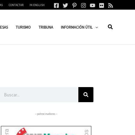
AS
CONTACTAR
IN ENGLISH
ESAS
TURISMO
TRIBUNA
INFORMACIÓN ÚTIL
Buscar
– patrocinadores –