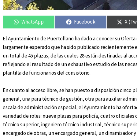
Compartir
Compartir
Compartir
Compartir
Compa
Compa
en
en
en
en
en
en
WhatsApp
Facebook
X (Tw
El Ayuntamiento de Puertollano ha dado a conocer su Oferta 
largamente esperado que ha sido publicado recientemente en e
un total de 45 plazas, de las cuales 28 están destinadas al acc
reflejando el resultado de un exhaustivo estudio de las neces
plantilla de funcionarios del consistorio.
En cuanto al acceso libre, se han puesto a disposición cinco 
general, una para técnico de gestión, otra para auxiliar admi
escala de administración especial, el Ayuntamiento ha oferta
variedad de roles: nueve plazas para policía, cuatro oficiales d
técnico superior, ingeniero técnico industrial, técnico superi
encargado de obras, un encargado general, un dinamizador 