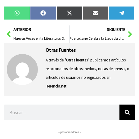
Compartir
Compartir
Compartir
Compartir
Compa
WhatsApp
Facebook
X
Email
Tele
en
en
en
en
en
(Twitter)
Ant
Sig
ANTERIOR
SIGUIENTE
Nuevas Voces en la Literatura: Descubre las Últimas Publicaciones Literarias
Puertollano Celebra la Llegada de la ‘Estrella de la Navidad’ Anunciando la Proximidad de los Reyes Magos
Otras Fuentes
A través de "Otras fuentes" publicamos artículos
relacionados de otros medios, notas de prensa, o
artículos de usuarios no registrados en
Herencia.net
Buscar
– patrocinadores –