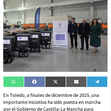
Compartir
Compartir
Compartir
Compartir
Compa
WhatsApp
Facebook
X
Email
Tele
en
en
en
en
en
(Twitter)
En Toledo, a finales de diciembre de 2025, una
importante iniciativa ha sido puesta en marcha
por el Gobierno de Castilla-La Mancha para