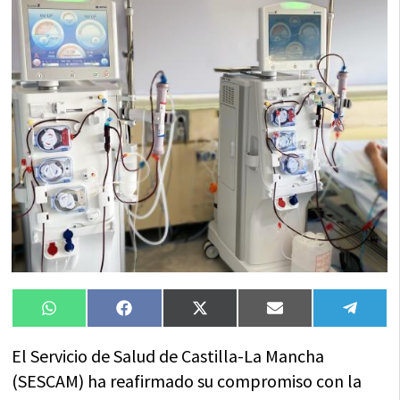
Compartir
Compartir
Compartir
Compartir
Compa
WhatsApp
Facebook
X
Email
Tele
en
en
en
en
en
(Twitter)
El Servicio de Salud de Castilla-La Mancha
(SESCAM) ha reafirmado su compromiso con la