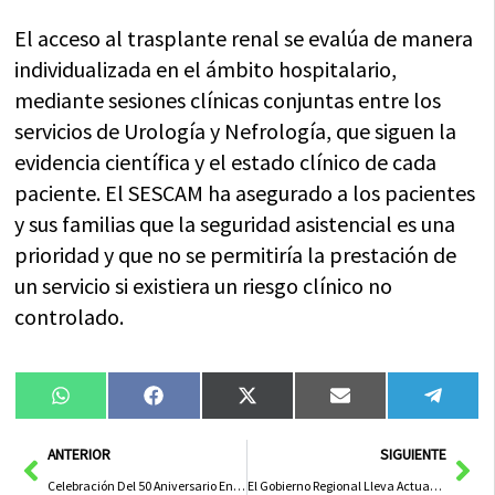
El acceso al trasplante renal se evalúa de manera
individualizada en el ámbito hospitalario,
mediante sesiones clínicas conjuntas entre los
servicios de Urología y Nefrología, que siguen la
evidencia científica y el estado clínico de cada
paciente. El SESCAM ha asegurado a los pacientes
y sus familias que la seguridad asistencial es una
prioridad y que no se permitiría la prestación de
un servicio si existiera un riesgo clínico no
controlado.
Compartir
Compartir
Compartir
Compartir
Compa
WhatsApp
Facebook
X
Email
Tele
en
en
en
en
en
(Twitter)
Ant
Sig
ANTERIOR
SIGUIENTE
Celebración Del 50 Aniversario En La Casa Perona
El Gobierno Regional Lleva Actuaciones Navideñas a Pueblos de Toledo