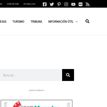
AS
CONTACTAR
IN ENGLISH
ESAS
TURISMO
TRIBUNA
INFORMACIÓN ÚTIL
Buscar
– patrocinadores –