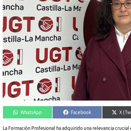
Compartir
Compartir
Compartir
Compartir
Compa
Compa
en
en
en
en
en
en
WhatsApp
Facebook
X (Tw
La Formación Profesional ha adquirido una relevancia crucial