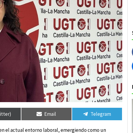
rtir
rtir
Compartir
Compartir
Compartir
Compartir
en
en
en
en
itter)
Email
Telegram
 en el actual entorno laboral, emergiendo como un