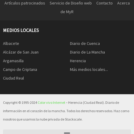
Artículos patrocinados
Servicio de Diseño web
Contacto
Acerca
de MyR
MEDIOS LOCALES
Albacete
Diario de Cuenca
Alcázar de San Juan
Diario de La Mancha
Argamasilla
Herencia
Campo de Criptana
Más medios locales...
Ciudad Real
Copyright © 1995-2024
Color vivo Internet
– Herencia (Ciudad Real). Diario de
información en el corazón de la mancha. Todos los derechos reservados. Haz como
nosotros que usamos la nube privada de Stackscale.