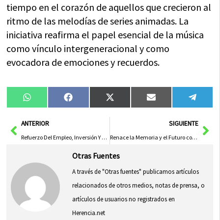
tiempo en el corazón de aquellos que crecieron al
ritmo de las melodías de series animadas. La
iniciativa reafirma el papel esencial de la música
como vínculo intergeneracional y como
evocadora de emociones y recuerdos.
Compartir
Compartir
Compartir
Compartir
Compa
WhatsApp
Facebook
X
Email
Tele
en
en
en
en
en
(Twitter)
Ant
Sig
ANTERIOR
SIGUIENTE
Refuerzo Del Empleo, Inversión Y Cohesión Social En Castilla-La Mancha Con La Ley De Presupuestos De 2026
Renace la Memoria y el Futuro con la Reinauguración del Programa ‘Dipualba Responde’
Otras Fuentes
A través de "Otras fuentes" publicamos artículos
relacionados de otros medios, notas de prensa, o
artículos de usuarios no registrados en
Herencia.net