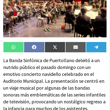
Compartir
Compartir
Compartir
Compartir
Compa
WhatsApp
Facebook
X
Email
Tele
en
en
en
en
en
(Twitter)
La Banda Sinfónica de Puertollano deleitó a un
nutrido público el pasado domingo con un
emotivo concierto navideño celebrado en el
Auditorio Municipal. La presentación se centró en
un viaje musical por algunas de las bandas
sonoras más emblemáticas de las series infantiles
de televisión, provocando un nostálgico regreso a
la infancia para muchos de los asistentes.