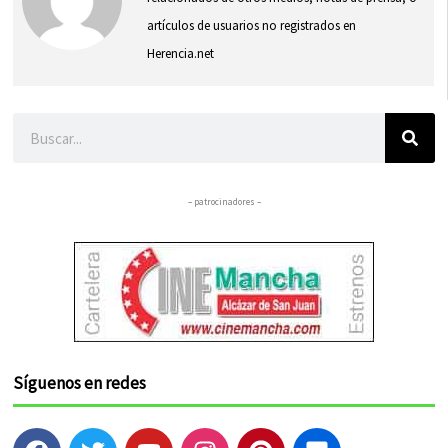
artículos de usuarios no registrados en
Herencia.net
Buscar
– patrocinadores –
Síguenos en redes
F
T
Y
I
P
F