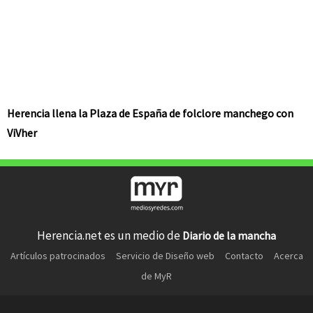
Herencia llena la Plaza de España de folclore manchego con
ViVher
Herencia.net es un medio de
Diario de la mancha
Artículos patrocinados
Servicio de Diseño web
Contacto
Acerca
de MyR