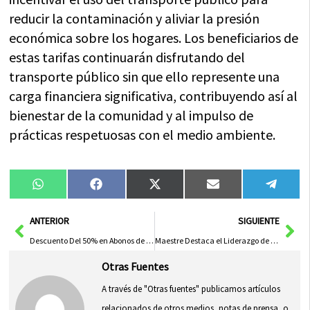
reducir la contaminación y aliviar la presión
económica sobre los hogares. Los beneficiarios de
estas tarifas continuarán disfrutando del
transporte público sin que ello represente una
carga financiera significativa, contribuyendo así al
bienestar de la comunidad y al impulso de
prácticas respetuosas con el medio ambiente.
Compartir
Compartir
Compartir
Compartir
Compa
WhatsApp
Facebook
X
Email
Tele
en
en
en
en
en
(Twitter)
Ant
Sig
ANTERIOR
SIGUIENTE
Descuento Del 50% en Abonos de Autobús y Viajes Gratis para Menores de 14 Años
Maestre Destaca el Liderazgo de Page y Reafirma el Compromiso con una Financiación Justa para CLM y el Fin del Trasvase, Afirma el PSOE de Castilla-La Mancha
Otras Fuentes
A través de "Otras fuentes" publicamos artículos
relacionados de otros medios, notas de prensa, o