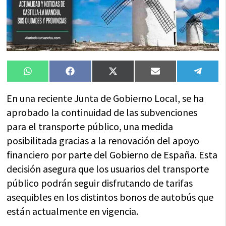
Compartir
Compartir
Compartir
Compartir
Compa
WhatsApp
Facebook
X
Email
Tele
en
en
en
en
en
(Twitter)
En una reciente Junta de Gobierno Local, se ha
aprobado la continuidad de las subvenciones
para el transporte público, una medida
posibilitada gracias a la renovación del apoyo
financiero por parte del Gobierno de España. Esta
decisión asegura que los usuarios del transporte
público podrán seguir disfrutando de tarifas
asequibles en los distintos bonos de autobús que
están actualmente en vigencia.