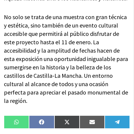
No solo se trata de una muestra con gran técnica
y estética, sino también de un evento cultural
accesible que permitirá al público disfrutar de
este proyecto hasta el 11 de enero. La
accesibilidad y la amplitud de fechas hacen de
esta exposición una oportunidad inigualable para
sumergirse en la historia y la belleza de los
castillos de Castilla-La Mancha. Un entorno
cultural al alcance de todos y una ocasión
perfecta para apreciar el pasado monumental de
la región.
Compartir
Compartir
Compartir
Compartir
Compa
WhatsApp
Facebook
X
Email
Tele
en
en
en
en
en
(Twitter)