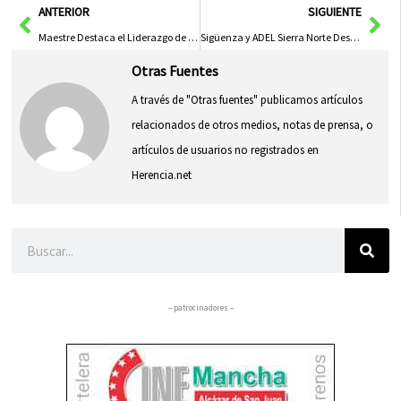
Ant
Sig
ANTERIOR
SIGUIENTE
Maestre Destaca el Liderazgo de Page y Reafirma el Compromiso con una Financiación Justa para CLM y el Fin del Trasvase, Afirma el PSOE de Castilla-La Mancha
Sigüenza y ADEL Sierra Norte Destacan en el Concurso Regional de Fotografía: Capturando los Marcos ODS
Otras Fuentes
A través de "Otras fuentes" publicamos artículos
relacionados de otros medios, notas de prensa, o
artículos de usuarios no registrados en
Herencia.net
Buscar
– patrocinadores –