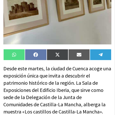
Compartir
Compartir
Compartir
Compartir
Compa
WhatsApp
Facebook
X
Email
Tele
en
en
en
en
en
(Twitter)
Desde este martes, la ciudad de Cuenca acoge una
exposición única que invita a descubrir el
patrimonio histórico de la región. La Sala de
Exposiciones del Edificio Iberia, que sirve como
sede de la Delegación de la Junta de
Comunidades de Castilla-La Mancha, alberga la
muestra «Los castillos de Castilla-La Mancha».