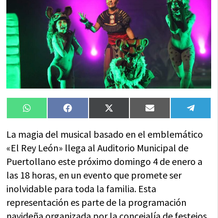
Compartir
Compartir
Compartir
Compartir
Compa
WhatsApp
Facebook
X
Email
Tele
en
en
en
en
en
(Twitter)
La magia del musical basado en el emblemático
«El Rey León» llega al Auditorio Municipal de
Puertollano este próximo domingo 4 de enero a
las 18 horas, en un evento que promete ser
inolvidable para toda la familia. Esta
representación es parte de la programación
navideña organizada por la concejalía de festejos