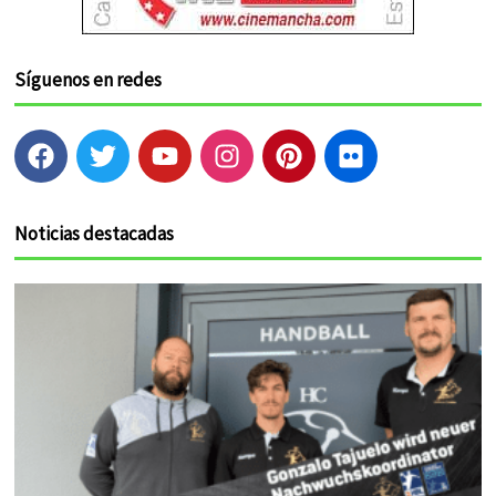
Síguenos en redes
F
T
Y
I
P
F
a
w
o
n
i
l
c
i
u
s
n
i
e
t
t
t
t
c
Noticias destacadas
b
t
u
a
e
k
o
e
b
g
r
r
o
r
e
r
e
k
a
s
m
t