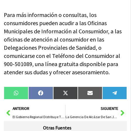
Para más información o consultas, los
consumidores pueden acudir a las Oficinas
Municipales de Información al Consumidor, a las
oficinas de atención al consumidor en las
Delegaciones Provinciales de Sanidad, o
comunicarse con el Teléfono del Consumidor al
900-501089, una línea gratuita disponible para
atender sus dudas y ofrecer asesoramiento.
Compartir
Compartir
Compartir
Compartir
Compa
WhatsApp
Facebook
X
Email
Tele
en
en
en
en
en
(Twitter)
Ant
Sig
ANTERIOR
SIGUIENTE
El Gobierno Regional Distribuye Tiendas de Campaña de Primeros Auxilios a Agrupaciones de Protección Civil en Castilla-La Mancha
La Gerencia De Alcázar De San Juan Colabora En El Primer Libro Sobre La Pseudoexfoliación
Otras Fuentes