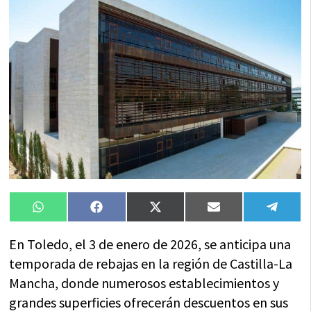
Compartir
Compartir
Compartir
Compartir
Compa
WhatsApp
Facebook
X
Email
Tele
en
en
en
en
en
(Twitter)
En Toledo, el 3 de enero de 2026, se anticipa una
temporada de rebajas en la región de Castilla-La
Mancha, donde numerosos establecimientos y
grandes superficies ofrecerán descuentos en sus