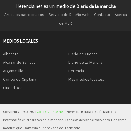
Herencia.net es un medio de
Diario de la mancha
Artículos patrocinados
Servicio de Diseño web
Contacto
Acerca
de MyR
MEDIOS LOCALES
Albacete
Diario de Cuenca
Alcázar de San Juan
Diario de La Mancha
Argamasilla
Herencia
Campo de Criptana
Más medios locales...
Ciudad Real
Copyright © 1995-2024
Color vivo Internet
– Herencia (Ciudad Real). Diario de
información en el corazón de la mancha. Todos los derechos reservados. Haz como
nosotros que usamos la nube privada de Stackscale.