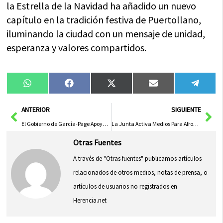
la Estrella de la Navidad ha añadido un nuevo
capítulo en la tradición festiva de Puertollano,
iluminando la ciudad con un mensaje de unidad,
esperanza y valores compartidos.
Compartir
Compartir
Compartir
Compartir
Compa
WhatsApp
Facebook
X
Email
Tele
en
en
en
en
en
(Twitter)
Ant
Sig
ANTERIOR
SIGUIENTE
El Gobierno de García-Page Apoya la Restauración de la Ermita Virgen del Monte en Bolaños de Calatrava
La Junta Activa Medios Para Afrontar Nevadas en Provincia y Capital
Otras Fuentes
A través de "Otras fuentes" publicamos artículos
relacionados de otros medios, notas de prensa, o
artículos de usuarios no registrados en
Herencia.net