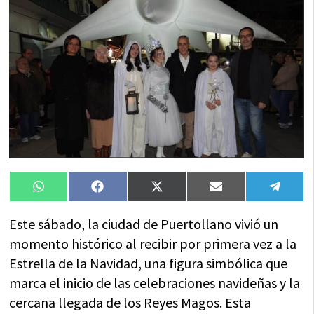
Compartir
Compartir
Compartir
Compartir
Compa
WhatsApp
Facebook
X
Email
Tele
en
en
en
en
en
(Twitter)
Este sábado, la ciudad de Puertollano vivió un
momento histórico al recibir por primera vez a la
Estrella de la Navidad, una figura simbólica que
marca el inicio de las celebraciones navideñas y la
cercana llegada de los Reyes Magos. Esta