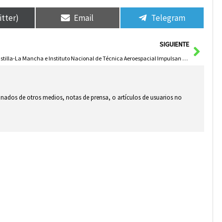
itter)
Email
Telegram
Sigui
SIGUIENTE
Castilla-La Mancha e Instituto Nacional de Técnica Aeroespacial Impulsan Formación Dual en Defensa, Aeronáutica e Inteligencia Artificial
ionados de otros medios, notas de prensa, o artículos de usuarios no