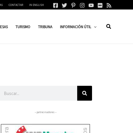
AS
CONTACTAR
IN ENGLISH
ESAS
TURISMO
TRIBUNA
INFORMACIÓN ÚTIL
Buscar
– patrocinadores –