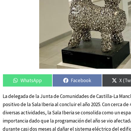
Compartir
Compartir
Compartir
Compartir
Compa
Compa
en
en
en
en
en
en
WhatsApp
Facebook
X (Tw
La delegada de la Junta de Comunidades de Castilla-La Manch
positivo de la Sala Iberia al concluir el año 2025. Con cerca de 
diversas actividades, la Sala Iberia se consolida como un espa
importancia dado que la programación del año se vio afectad
durante casi dos meses al dañar el sistema eléctrico del edific