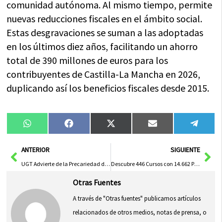
comunidad autónoma. Al mismo tiempo, permite
nuevas reducciones fiscales en el ámbito social.
Estas desgravaciones se suman a las adoptadas
en los últimos diez años, facilitando un ahorro
total de 390 millones de euros para los
contribuyentes de Castilla-La Mancha en 2026,
duplicando así los beneficios fiscales desde 2015.
Compartir
Compartir
Compartir
Compartir
Compa
WhatsApp
Facebook
X
Email
Tele
en
en
en
en
en
(Twitter)
Ant
Sig
ANTERIOR
SIGUIENTE
UGT Advierte de la Precariedad del Personal de Limpieza en el Ayuntamiento de Azuqueca de Henares
Descubre 446 Cursos con 14.662 Plazas Disponibles para Potenciar Tu Futuro
Otras Fuentes
A través de "Otras fuentes" publicamos artículos
relacionados de otros medios, notas de prensa, o