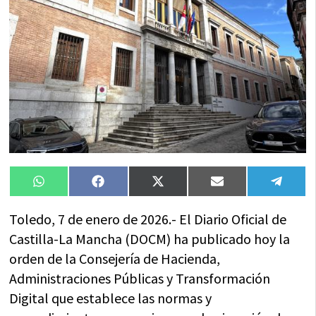
Compartir
Compartir
Compartir
Compartir
Compa
WhatsApp
Facebook
X
Email
Tele
en
en
en
en
en
(Twitter)
Toledo, 7 de enero de 2026.- El Diario Oficial de
Castilla-La Mancha (DOCM) ha publicado hoy la
orden de la Consejería de Hacienda,
Administraciones Públicas y Transformación
Digital que establece las normas y