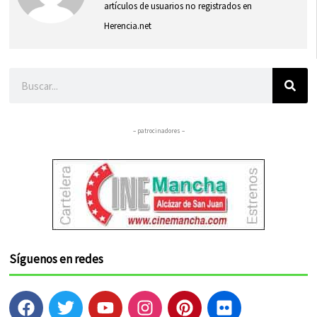
artículos de usuarios no registrados en
Herencia.net
Buscar
– patrocinadores –
Síguenos en redes
F
T
Y
I
P
F
a
w
o
n
i
l