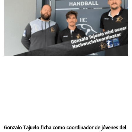
k
a
s
m
t
Gonzalo Tajuelo ficha como coordinador de jóvenes del