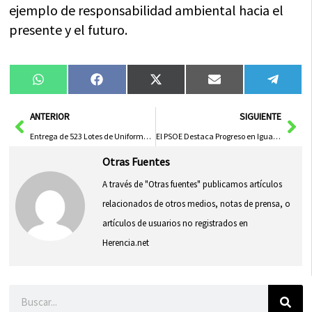
ejemplo de responsabilidad ambiental hacia el
presente y el futuro.
Compartir
Compartir
Compartir
Compartir
Compa
WhatsApp
Facebook
X
Email
Tele
en
en
en
en
en
(Twitter)
Ant
Sig
ANTERIOR
SIGUIENTE
Entrega de 523 Lotes de Uniformes a Voluntarios de Protección Civil de Castilla-La Mancha
El PSOE Destaca Progreso en Igualdad con Page y Advierte de Retrocesos con PP y Vox en Castilla-La Mancha
Otras Fuentes
A través de "Otras fuentes" publicamos artículos
relacionados de otros medios, notas de prensa, o
artículos de usuarios no registrados en
Herencia.net
Buscar