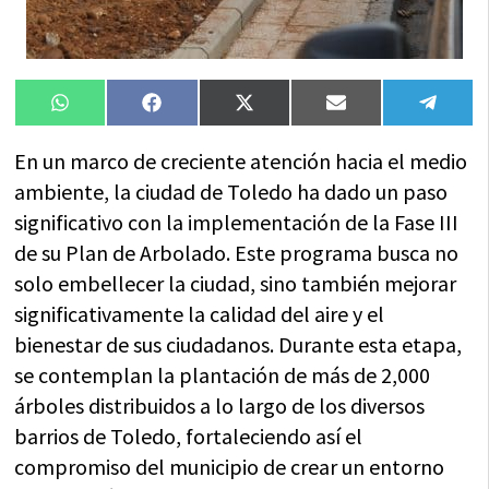
Compartir
Compartir
Compartir
Compartir
Compa
WhatsApp
Facebook
X
Email
Tele
en
en
en
en
en
(Twitter)
En un marco de creciente atención hacia el medio
ambiente, la ciudad de Toledo ha dado un paso
significativo con la implementación de la Fase III
de su Plan de Arbolado. Este programa busca no
solo embellecer la ciudad, sino también mejorar
significativamente la calidad del aire y el
bienestar de sus ciudadanos. Durante esta etapa,
se contemplan la plantación de más de 2,000
árboles distribuidos a lo largo de los diversos
barrios de Toledo, fortaleciendo así el
compromiso del municipio de crear un entorno