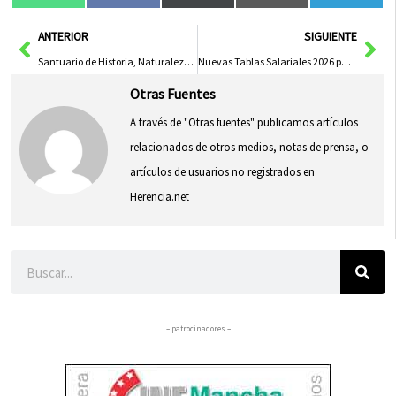
en
en
en
en
en
(Twitter)
Ant
Sig
ANTERIOR
SIGUIENTE
Santuario de Historia, Naturaleza y Bienestar en el Corazón de la Alcarria
Nuevas Tablas Salariales 2026 para el Transporte de Viajeros por Carretera en Cuenca Publicadas
Otras Fuentes
A través de "Otras fuentes" publicamos artículos
relacionados de otros medios, notas de prensa, o
artículos de usuarios no registrados en
Herencia.net
Buscar
– patrocinadores –