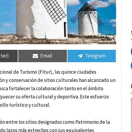
tir
tir
Compartir
Compartir
Compartir
Compartir
en
en
en
en
tter)
Email
Telegram
cional de Turismo (Fitur), las quince ciudades
n y conservación de sitios culturales han alcanzado un
ca fortalecer la colaboración tanto en el ámbito
iquecer su oferta cultural y deportiva. Este esfuerzo
lo turístico y cultural.
ón entre los sitios designados como Patrimonio de la
do lazos más estrechos con sus equivalentes