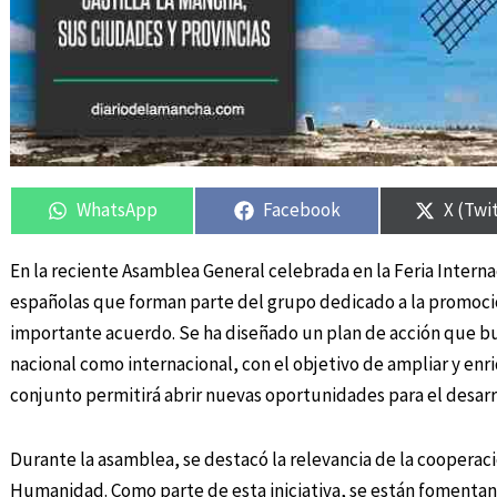
Compartir
Compartir
Compartir
Compartir
Compar
Compar
en
en
en
en
en
en
WhatsApp
Facebook
X (Twi
En la reciente Asamblea General celebrada en la Feria Interna
españolas que forman parte del grupo dedicado a la promoció
importante acuerdo. Se ha diseñado un plan de acción que bus
nacional como internacional, con el objetivo de ampliar y enr
conjunto permitirá abrir nuevas oportunidades para el desarrol
Durante la asamblea, se destacó la relevancia de la cooperaci
Humanidad. Como parte de esta iniciativa, se están fomentan