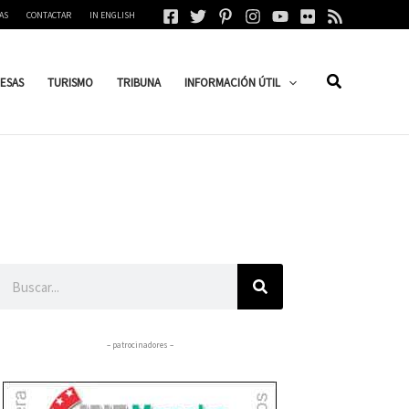
AS
CONTACTAR
IN ENGLISH
ESAS
TURISMO
TRIBUNA
INFORMACIÓN ÚTIL
Buscar
– patrocinadores –