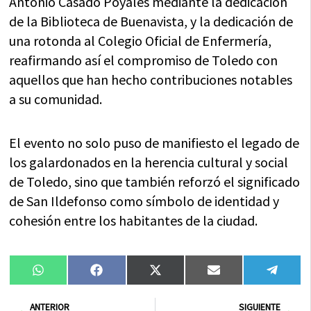
Antonio Casado Poyales mediante la dedicación
de la Biblioteca de Buenavista, y la dedicación de
una rotonda al Colegio Oficial de Enfermería,
reafirmando así el compromiso de Toledo con
aquellos que han hecho contribuciones notables
a su comunidad.
El evento no solo puso de manifiesto el legado de
los galardonados en la herencia cultural y social
de Toledo, sino que también reforzó el significado
de San Ildefonso como símbolo de identidad y
cohesión entre los habitantes de la ciudad.
Compartir
Compartir
Compartir
Compartir
Compa
WhatsApp
Facebook
X
Email
Tele
en
en
en
en
en
(Twitter)
Ant
Sig
ANTERIOR
SIGUIENTE