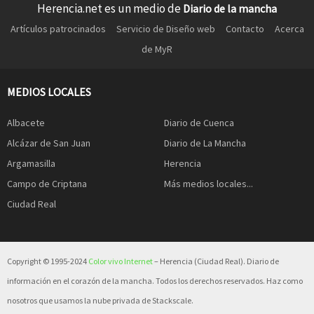
Herencia.net es un medio de
Diario de la mancha
Artículos patrocinados
Servicio de Diseño web
Contacto
Acerca
de MyR
MEDIOS LOCALES
Albacete
Diario de Cuenca
Alcázar de San Juan
Diario de La Mancha
Argamasilla
Herencia
Campo de Criptana
Más medios locales...
Ciudad Real
Copyright © 1995-2024
Color vivo Internet
– Herencia (Ciudad Real). Diario de
información en el corazón de la mancha. Todos los derechos reservados. Haz como
nosotros que usamos la nube privada de Stackscale.