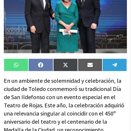
Compartir
Compartir
Compartir
Compartir
Compa
WhatsApp
Facebook
X
Email
Tele
en
en
en
en
en
(Twitter)
En un ambiente de solemnidad y celebración, la
ciudad de Toledo conmemoró su tradicional Día
de San Ildefonso con un evento especial en el
Teatro de Rojas. Este año, la celebración adquirió
una relevancia singular al coincidir con el 450º
aniversario del teatro y el centenario de la
Medalla de la Ciudad, un reconocimiento