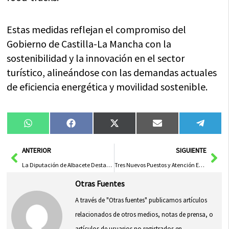
Estas medidas reflejan el compromiso del
Gobierno de Castilla-La Mancha con la
sostenibilidad y la innovación en el sector
turístico, alineándose con las demandas actuales
de eficiencia energética y movilidad sostenible.
Compartir
Compartir
Compartir
Compartir
Compa
WhatsApp
Facebook
X
Email
Tele
en
en
en
en
en
(Twitter)
Ant
Sig
ANTERIOR
SIGUIENTE
La Diputación de Albacete Destaca Sus Fiestas Emblemáticas como Tradiciones Universales y Pilares del Turismo Provincial en Fitur
Tres Nuevos Puestos y Atención Especializada Revolucionan el Servicio
Otras Fuentes
A través de "Otras fuentes" publicamos artículos
relacionados de otros medios, notas de prensa, o
artículos de usuarios no registrados en