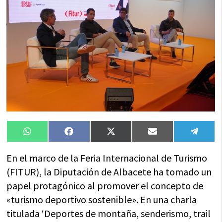
Compartir
Compartir
Compartir
Compartir
Compa
WhatsApp
Facebook
X
Email
Tele
en
en
en
en
en
(Twitter)
En el marco de la Feria Internacional de Turismo
(FITUR), la Diputación de Albacete ha tomado un
papel protagónico al promover el concepto de
«turismo deportivo sostenible». En una charla
titulada ‘Deportes de montaña, senderismo, trail