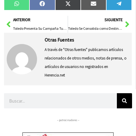
Compartir
Compartir
Compartir
Compartir
Compa
WhatsApp
Facebook
X
Email
Tele
en
en
en
en
en
(Twitter)
Ant
Sig
ANTERIOR
SIGUIENTE
Toledo Presenta Su Campaña Turística 2026: Calidad, Experiencias y Grandes Efemérides
Toledo Se Consolida como Destino Turístico Nacional en Auge de Visitantes
Otras Fuentes
A través de "Otras fuentes" publicamos artículos
relacionados de otros medios, notas de prensa, o
artículos de usuarios no registrados en
Herencia.net
Buscar
– patrocinadores –