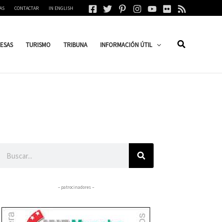
AS
CONTACTAR
IN ENGLISH
ESAS
TURISMO
TRIBUNA
INFORMACIÓN ÚTIL
Buscar
– patrocinadores –