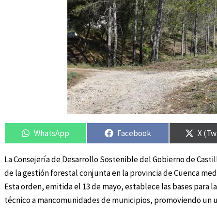
Compartir
Compartir
Compartir
Compartir
Compa
Compa
en
en
en
en
en
en
WhatsApp
Facebook
X (Tw
La Consejería de Desarrollo Sostenible del Gobierno de Castil
de la gestión forestal conjunta en la provincia de Cuenca medi
Esta orden, emitida el 13 de mayo, establece las bases para 
técnico a mancomunidades de municipios, promoviendo un uso