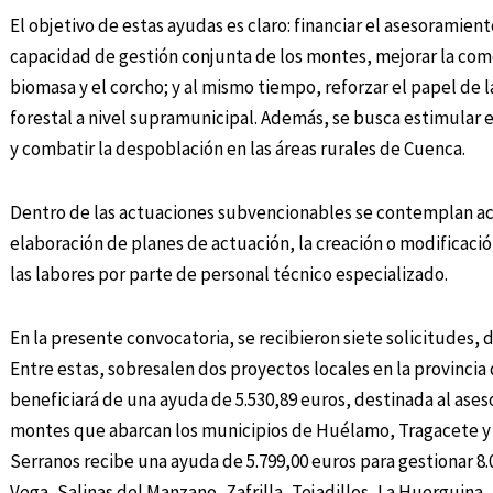
El objetivo de estas ayudas es claro: financiar el asesoramien
capacidad de gestión conjunta de los montes, mejorar la com
biomasa y el corcho; y al mismo tiempo, reforzar el papel d
forestal a nivel supramunicipal. Además, se busca estimular 
y combatir la despoblación en las áreas rurales de Cuenca.
Dentro de las actuaciones subvencionables se contemplan ac
elaboración de planes de actuación, la creación o modificac
las labores por parte de personal técnico especializado.
En la presente convocatoria, se recibieron siete solicitudes,
Entre estas, sobresalen dos proyectos locales en la provinci
beneficiará de una ayuda de 5.530,89 euros, destinada al ases
montes que abarcan los municipios de Huélamo, Tragacete y 
Serranos recibe una ayuda de 5.799,00 euros para gestionar 8.
Vega, Salinas del Manzano, Zafrilla, Tejadillos, La Huerguin