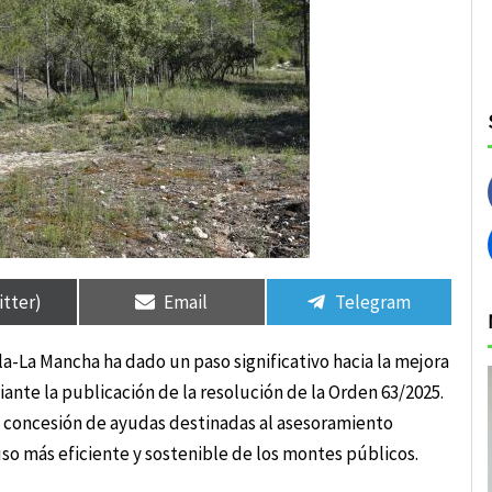
rtir
rtir
Compartir
Compartir
Compartir
Compartir
en
en
en
en
itter)
Email
Telegram
la-La Mancha ha dado un paso significativo hacia la mejora
ante la publicación de la resolución de la Orden 63/2025.
la concesión de ayudas destinadas al asesoramiento
 más eficiente y sostenible de los montes públicos.