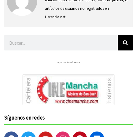
artículos de usuarios no registrados en
Herencia.net
Buscar
– patrocinadores –
Síguenos en redes
F
T
Y
I
P
F