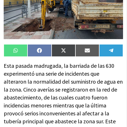
Compartir
Compartir
Compartir
Compartir
Compa
WhatsApp
Facebook
X
Email
Tele
en
en
en
en
en
(Twitter)
Esta pasada madrugada, la barriada de las 630
experimentó una serie de incidentes que
alteraron la normalidad del suministro de agua en
la zona. Cinco averías se registraron en la red de
abastecimiento, de las cuales cuatro fueron
incidencias menores mientras que la última
provocó serios inconvenientes al afectar a la
tubería principal que abastece la zona sur. Este