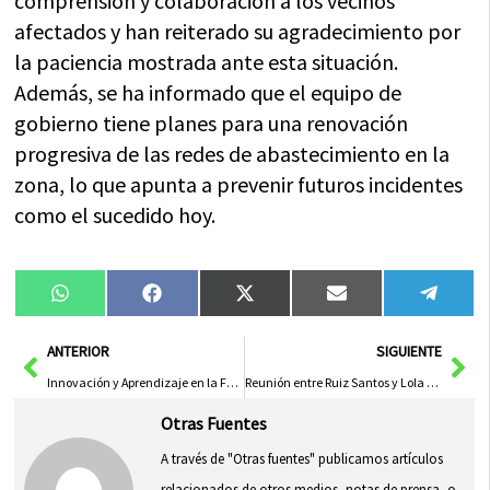
comprensión y colaboración a los vecinos
afectados y han reiterado su agradecimiento por
la paciencia mostrada ante esta situación.
Además, se ha informado que el equipo de
gobierno tiene planes para una renovación
progresiva de las redes de abastecimiento en la
zona, lo que apunta a prevenir futuros incidentes
como el sucedido hoy.
Compartir
Compartir
Compartir
Compartir
Compa
WhatsApp
Facebook
X
Email
Tele
en
en
en
en
en
(Twitter)
Ant
Sig
ANTERIOR
SIGUIENTE
Innovación y Aprendizaje en la Formación Profesional de Castilla-La Mancha
Reunión entre Ruiz Santos y Lola Muñoz para colaboración en moda con la Junta
Otras Fuentes
A través de "Otras fuentes" publicamos artículos
relacionados de otros medios, notas de prensa, o