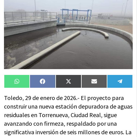
Compartir
Compartir
Compartir
Compartir
Compa
WhatsApp
Facebook
X
Email
Tele
en
en
en
en
en
(Twitter)
Toledo, 29 de enero de 2026.- El proyecto para
construir una nueva estación depuradora de aguas
residuales en Torrenueva, Ciudad Real, sigue
avanzando con firmeza, respaldado por una
significativa inversión de seis millones de euros. La