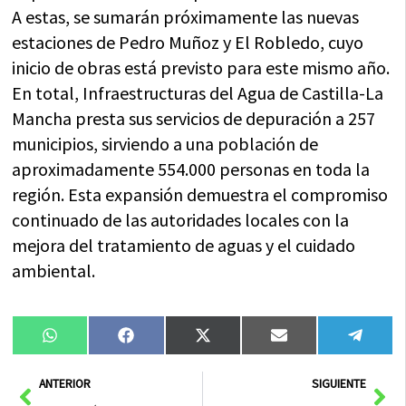
A estas, se sumarán próximamente las nuevas
estaciones de Pedro Muñoz y El Robledo, cuyo
inicio de obras está previsto para este mismo año.
En total, Infraestructuras del Agua de Castilla-La
Mancha presta sus servicios de depuración a 257
municipios, sirviendo a una población de
aproximadamente 554.000 personas en toda la
región. Esta expansión demuestra el compromiso
continuado de las autoridades locales con la
mejora del tratamiento de aguas y el cuidado
ambiental.
Compartir
Compartir
Compartir
Compartir
Compa
WhatsApp
Facebook
X
Email
Tele
en
en
en
en
en
(Twitter)
Ant
Sig
ANTERIOR
SIGUIENTE