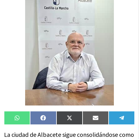
Compartir
Compartir
Compartir
Compartir
Compa
WhatsApp
Facebook
X
Email
Tele
en
en
en
en
en
(Twitter)
La ciudad de Albacete sigue consolidándose como