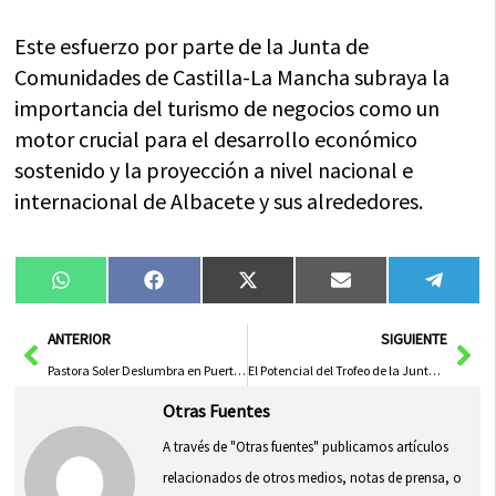
Este esfuerzo por parte de la Junta de
Comunidades de Castilla-La Mancha subraya la
importancia del turismo de negocios como un
motor crucial para el desarrollo económico
sostenido y la proyección a nivel nacional e
internacional de Albacete y sus alrededores.
Compartir
Compartir
Compartir
Compartir
Compa
WhatsApp
Facebook
X
Email
Tele
en
en
en
en
en
(Twitter)
Ant
Sig
ANTERIOR
SIGUIENTE
Pastora Soler Deslumbra en Puertollano con Concierto Conmemorativo de Tres Décadas de Éxito Musical
El Potencial del Trofeo de la Junta como Instrumento Deportivo para la Región
Otras Fuentes
A través de "Otras fuentes" publicamos artículos
relacionados de otros medios, notas de prensa, o