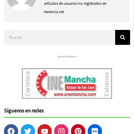
artículos de usuarios no registrados en
Herencia.net
Buscar
– patrocinadores –
Síguenos en redes
F
T
Y
I
P
F