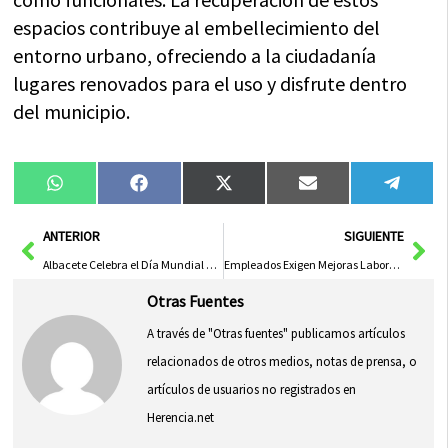
espacios contribuye al embellecimiento del
entorno urbano, ofreciendo a la ciudadanía
lugares renovados para el uso y disfrute dentro
del municipio.
Compartir
Compartir
Compartir
Compartir
Compa
WhatsApp
Facebook
X
Email
Tele
en
en
en
en
en
(Twitter)
Ant
Sig
ANTERIOR
SIGUIENTE
Albacete Celebra el Día Mundial de los Humedales 2026 con Dos Rutas Interpretadas
Empleados Exigen Mejoras Laborales Urgentes ante Condiciones Insostenibles
Otras Fuentes
A través de "Otras fuentes" publicamos artículos
relacionados de otros medios, notas de prensa, o
artículos de usuarios no registrados en
Herencia.net