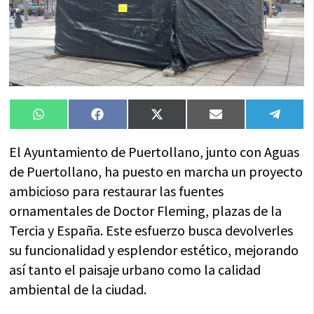
Compartir
Compartir
Compartir
Compartir
Compa
WhatsApp
Facebook
X
Email
Tele
en
en
en
en
en
(Twitter)
El Ayuntamiento de Puertollano, junto con Aguas
de Puertollano, ha puesto en marcha un proyecto
ambicioso para restaurar las fuentes
ornamentales de Doctor Fleming, plazas de la
Tercia y España. Este esfuerzo busca devolverles
su funcionalidad y esplendor estético, mejorando
así tanto el paisaje urbano como la calidad
ambiental de la ciudad.