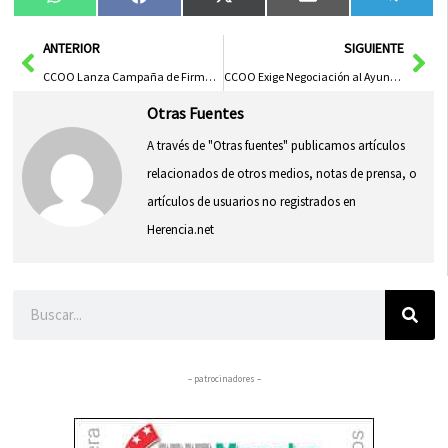
Compartir
Compartir
Compartir
Compartir
Compa
WhatsApp
Facebook
X
Email
Tele
en
en
en
en
en
(Twitter)
Ant
Sig
ANTERIOR
SIGUIENTE
CCOO Lanza Campaña de Firmas para Instar al SESCAM a Gestionar Directamente el Servicio de Ambulancias
CCOO Exige Negociación al Ayuntamiento de Villarrobledo para Solucionar el Conflicto del Complemento de Antigüedad
Otras Fuentes
A través de "Otras fuentes" publicamos artículos
relacionados de otros medios, notas de prensa, o
artículos de usuarios no registrados en
Herencia.net
Buscar
– patrocinadores –