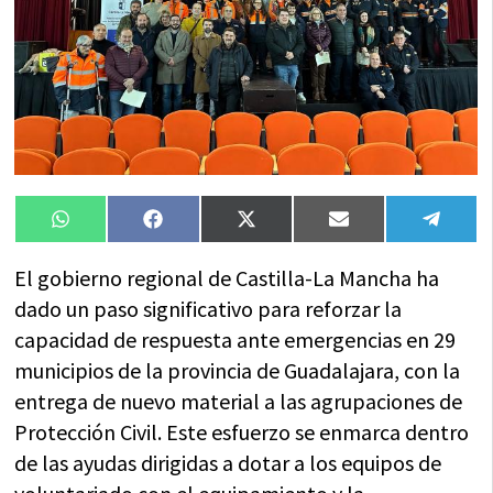
Compartir
Compartir
Compartir
Compartir
Compa
WhatsApp
Facebook
X
Email
Tele
en
en
en
en
en
(Twitter)
El gobierno regional de Castilla-La Mancha ha
dado un paso significativo para reforzar la
capacidad de respuesta ante emergencias en 29
municipios de la provincia de Guadalajara, con la
entrega de nuevo material a las agrupaciones de
Protección Civil. Este esfuerzo se enmarca dentro
de las ayudas dirigidas a dotar a los equipos de