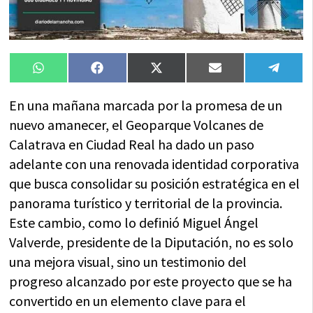
Compartir
Compartir
Compartir
Compartir
Compa
WhatsApp
Facebook
X
Email
Tele
en
en
en
en
en
(Twitter)
En una mañana marcada por la promesa de un
nuevo amanecer, el Geoparque Volcanes de
Calatrava en Ciudad Real ha dado un paso
adelante con una renovada identidad corporativa
que busca consolidar su posición estratégica en el
panorama turístico y territorial de la provincia.
Este cambio, como lo definió Miguel Ángel
Valverde, presidente de la Diputación, no es solo
una mejora visual, sino un testimonio del
progreso alcanzado por este proyecto que se ha
convertido en un elemento clave para el