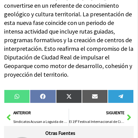
convertirse en un referente de conocimiento
geológico y cultura territorial. La presentación de
esta nueva fase coincide con un periodo de
intensa actividad que incluye rutas guiadas,
programas formativos y la creación de centros de
interpretación. Esto reafirma el compromiso de la
Diputación de Ciudad Real de impulsar el
Geoparque como motor de desarrollo, cohesión y
proyección del territorio.
Compartir
Compartir
Compartir
Compartir
Compa
WhatsApp
Facebook
X
Email
Tele
en
en
en
en
en
(Twitter)
Ant
Sig
ANTERIOR
SIGUIENTE
Sindicatos Acusan a Loguida de Tácticas Desleales en Huelga de Telepizza
El 19º Festival Internacional de Circo de Albacete Promete Ser el Más Influyente y Ambicioso bajo el Orgullo de su Presidente
Otras Fuentes