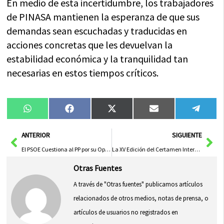
En medio de esta incertidumbre, los trabajadores
de PINASA mantienen la esperanza de que sus
demandas sean escuchadas y traducidas en
acciones concretas que les devuelvan la
estabilidad económica y la tranquilidad tan
necesarias en estos tiempos críticos.
Compartir
Compartir
Compartir
Compartir
Compa
WhatsApp
Facebook
X
Email
Tele
en
en
en
en
en
(Twitter)
Ant
Sig
ANTERIOR
SIGUIENTE
El PSOE Cuestiona al PP por su Oposición a la Creación de Empleo y Medidas de Acceso a la Vivienda en CLM
La XV Edición del Certamen Internacional de Poesía ‘Yolanda Sáenz de Tejada’ Resplandece con Apoyo Institucional
Otras Fuentes
A través de "Otras fuentes" publicamos artículos
relacionados de otros medios, notas de prensa, o
artículos de usuarios no registrados en