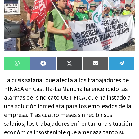
Compartir
Compartir
Compartir
Compartir
Compa
WhatsApp
Facebook
X
Email
Tele
en
en
en
en
en
(Twitter)
La crisis salarial que afecta a los trabajadores de
PINASA en Castilla-La Mancha ha encendido las
alarmas del sindicato UGT FICA, que ha instado a
una solución inmediata para los empleados de la
empresa. Tras cuatro meses sin recibir sus
salarios, los trabajadores enfrentan una situación
económica insostenible que amenaza tanto su