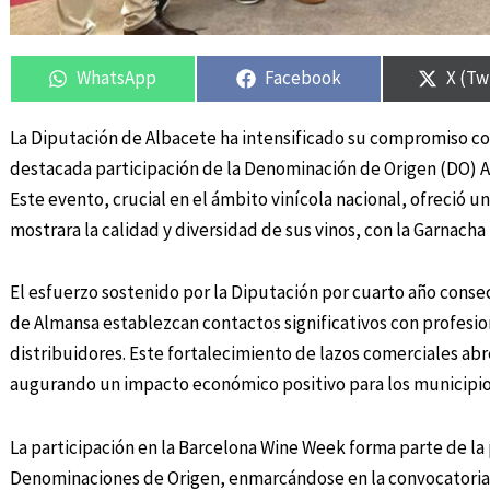
Compartir
Compartir
Compartir
Compartir
Compa
Compa
en
en
en
en
en
en
WhatsApp
Facebook
X (Tw
La Diputación de Albacete ha intensificado su compromiso con e
destacada participación de la Denominación de Origen (DO) A
Este evento, crucial en el ámbito vinícola nacional, ofreció 
mostrara la calidad y diversidad de sus vinos, con la Garnach
El esfuerzo sostenido por la Diputación por cuarto año cons
de Almansa establezcan contactos significativos con profesio
distribuidores. Este fortalecimiento de lazos comerciales ab
augurando un impacto económico positivo para los municipios 
La participación en la Barcelona Wine Week forma parte de la 
Denominaciones de Origen, enmarcándose en la convocatoria d