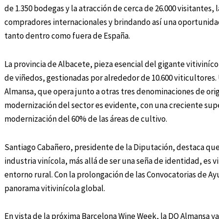
de 1.350 bodegas y la atracción de cerca de 26.000 visitantes,
compradores internacionales y brindando así una oportunidad 
tanto dentro como fuera de España.
La provincia de Albacete, pieza esencial del gigante vitiviníc
de viñedos, gestionadas por alrededor de 10.600 viticultores.
Almansa, que opera junto a otras tres denominaciones de origen
modernización del sector es evidente, con una creciente supe
modernización del 60% de las áreas de cultivo.
Santiago Cabañero, presidente de la Diputación, destaca que 
industria vinícola, más allá de ser una seña de identidad, es v
entorno rural. Con la prolongación de las Convocatorias de Ay
panorama vitivinícola global.
En vista de la próxima Barcelona Wine Week, la DO Almansa ya