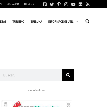
AS
CONTACTAR
IN ENGLISH
ESAS
TURISMO
TRIBUNA
INFORMACIÓN ÚTIL
Buscar
– patrocinadores –