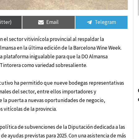
rtir
rtir
Compartir
Compartir
Compartir
Compartir
en
en
en
en
itter)
Email
Telegram
l sector vitivinícola provincial al respaldar la
lmansa en la última edición de la Barcelona Wine Week.
una plataforma inigualable para que la DO Almansa
a Tintorera como variedad sobresaliente.
ecutivo ha permitido que nueve bodegas representativas
nales del sector, entre ellos importadores y
re la puerta a nuevas oportunidades de negocio,
vitícolas de la provincia.
política de subvenciones de la Diputación dedicada a las
e ayudas previstas para 2025. Con una asistencia de más