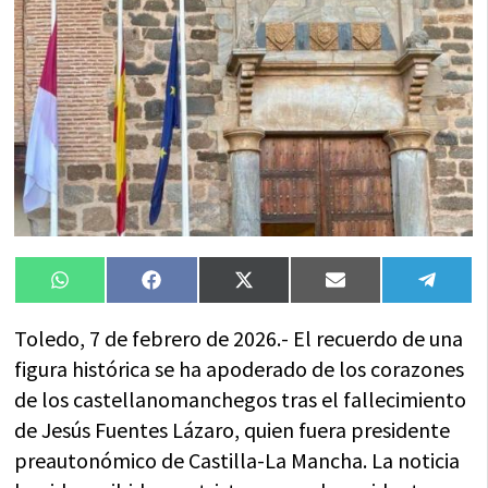
Compartir
Compartir
Compartir
Compartir
Compa
WhatsApp
Facebook
X
Email
Tele
en
en
en
en
en
(Twitter)
Toledo, 7 de febrero de 2026.- El recuerdo de una
figura histórica se ha apoderado de los corazones
de los castellanomanchegos tras el fallecimiento
de Jesús Fuentes Lázaro, quien fuera presidente
preautonómico de Castilla-La Mancha. La noticia