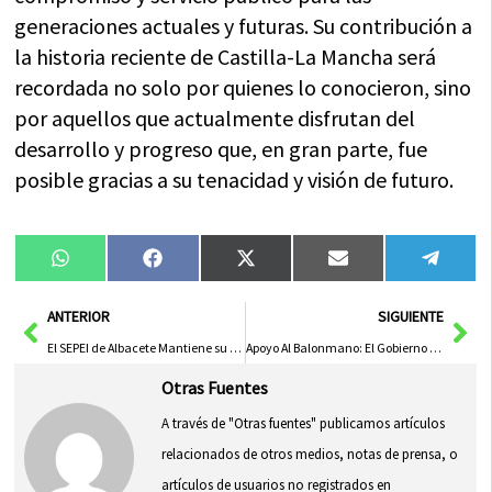
generaciones actuales y futuras. Su contribución a
la historia reciente de Castilla-La Mancha será
recordada no solo por quienes lo conocieron, sino
por aquellos que actualmente disfrutan del
desarrollo y progreso que, en gran parte, fue
posible gracias a su tenacidad y visión de futuro.
Compartir
Compartir
Compartir
Compartir
Compa
WhatsApp
Facebook
X
Email
Tele
en
en
en
en
en
(Twitter)
Ant
Sig
ANTERIOR
SIGUIENTE
El SEPEI de Albacete Mantiene su Compromiso Ante el Constante Desafío de las Borrascas en la Provincia
Apoyo Al Balonmano: El Gobierno De Castilla-La Mancha Destina Más De 600.000 Euros A Clubes Esta Temporada
Otras Fuentes
A través de "Otras fuentes" publicamos artículos
relacionados de otros medios, notas de prensa, o
artículos de usuarios no registrados en