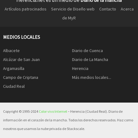
Herencia.net es un medio de
Diario de la mancha
Artículos patrocinados
Servicio de Diseño web
Contacto
Acerca
de MyR
MEDIOS LOCALES
Albacete
Diario de Cuenca
Alcázar de San Juan
Diario de La Mancha
Argamasilla
Herencia
Campo de Criptana
Más medios locales...
Ciudad Real
Copyright © 1995-2024
Color vivo Internet
– Herencia (Ciudad Real). Diario de
información en el corazón de la mancha. Todos los derechos reservados. Haz como
nosotros que usamos la nube privada de Stackscale.