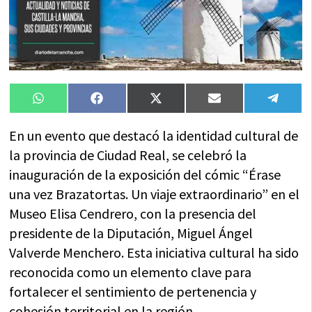
Compartir
Compartir
Compartir
Compartir
Compa
WhatsApp
Facebook
X
Email
Tele
en
en
en
en
en
(Twitter)
En un evento que destacó la identidad cultural de
la provincia de Ciudad Real, se celebró la
inauguración de la exposición del cómic “Érase
una vez Brazatortas. Un viaje extraordinario” en el
Museo Elisa Cendrero, con la presencia del
presidente de la Diputación, Miguel Ángel
Valverde Menchero. Esta iniciativa cultural ha sido
reconocida como un elemento clave para
fortalecer el sentimiento de pertenencia y
cohesión territorial en la región.