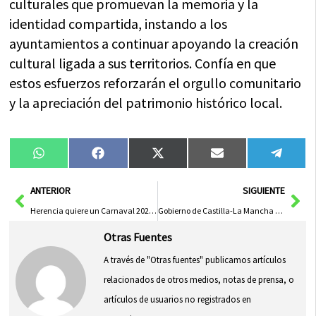
culturales que promuevan la memoria y la
identidad compartida, instando a los
ayuntamientos a continuar apoyando la creación
cultural ligada a sus territorios. Confía en que
estos esfuerzos reforzarán el orgullo comunitario
y la apreciación del patrimonio histórico local.
Compartir
Compartir
Compartir
Compartir
Compa
WhatsApp
Facebook
X
Email
Tele
en
en
en
en
en
(Twitter)
Ant
Sig
ANTERIOR
SIGUIENTE
Herencia quiere un Carnaval 2026 a la altura de su historia… y también a la altura de sus calles
Gobierno de Castilla-La Mancha Implementa Medidas para Reducir Daños por Lluvias
Otras Fuentes
A través de "Otras fuentes" publicamos artículos
relacionados de otros medios, notas de prensa, o
artículos de usuarios no registrados en