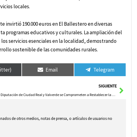
icios locales.
e invirtió 190.000 euros en El Ballestero en diversas
sta programas educativos y culturales. La ampliación del
 los servicios esenciales en la localidad, demostrando
arrollo sostenible de las comunidades rurales.
itter)
Email
Telegram
Sigui
SIGUIENTE
La Diputación de Ciudad Real y Valverde se Comprometen a Restablecer la Normalidad en El Robledo tras la Crecida del Río Bullaque
ionados de otros medios, notas de prensa, o artículos de usuarios no