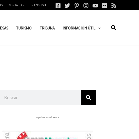
AS
CONTACTAR
IN ENGLISH
ESAS
TURISMO
TRIBUNA
INFORMACIÓN ÚTIL
Buscar
– patrocinadores –