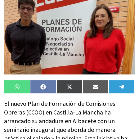
Compartir
Compartir
Compartir
Compartir
Compa
WhatsApp
Facebook
X
Email
Tele
en
en
en
en
en
(Twitter)
El nuevo Plan de Formación de Comisiones
Obreras (CCOO) en Castilla-La Mancha ha
arrancado su andadura en Albacete con un
seminario inaugural que aborda de manera
práctica el salario y la nómina. Esta iniciativa ha