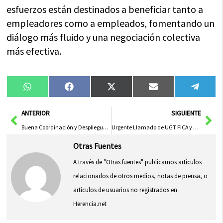
esfuerzos están destinados a beneficiar tanto a
empleadores como a empleados, fomentando un
diálogo más fluido y una negociación colectiva
más efectiva.
Compartir
Compartir
Compartir
Compartir
Compa
WhatsApp
Facebook
X
Email
Tele
en
en
en
en
en
(Twitter)
Ant
Sig
ANTERIOR
SIGUIENTE
Buena Coordinación y Despliegue de Medios Frente al Temporal en Castilla-La Mancha
Urgente Llamado de UGT FICA y CCOO a Iberdrola para Desbloquear el Convenio Colectivo
Otras Fuentes
A través de "Otras fuentes" publicamos artículos
relacionados de otros medios, notas de prensa, o
artículos de usuarios no registrados en
Herencia.net