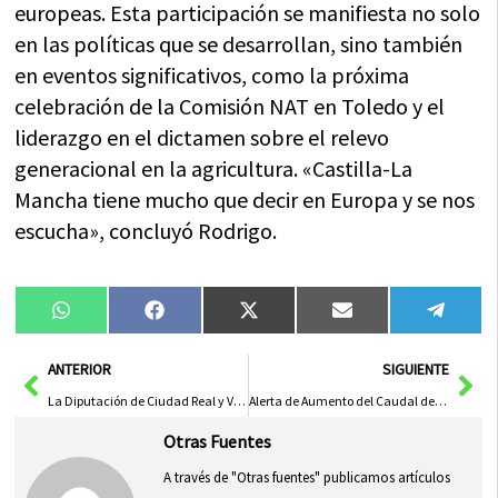
europeas. Esta participación se manifiesta no solo
en las políticas que se desarrollan, sino también
en eventos significativos, como la próxima
celebración de la Comisión NAT en Toledo y el
liderazgo en el dictamen sobre el relevo
generacional en la agricultura. «Castilla-La
Mancha tiene mucho que decir en Europa y se nos
escucha», concluyó Rodrigo.
Compartir
Compartir
Compartir
Compartir
Compa
WhatsApp
Facebook
X
Email
Tele
en
en
en
en
en
(Twitter)
Ant
Sig
ANTERIOR
SIGUIENTE
La Diputación de Ciudad Real y Valverde se Comprometen a Restablecer la Normalidad en El Robledo tras la Crecida del Río Bullaque
Alerta de Aumento del Caudal del Río Júcar Informada por el PRICAM en Cuenca y Alrededores
Otras Fuentes
A través de "Otras fuentes" publicamos artículos