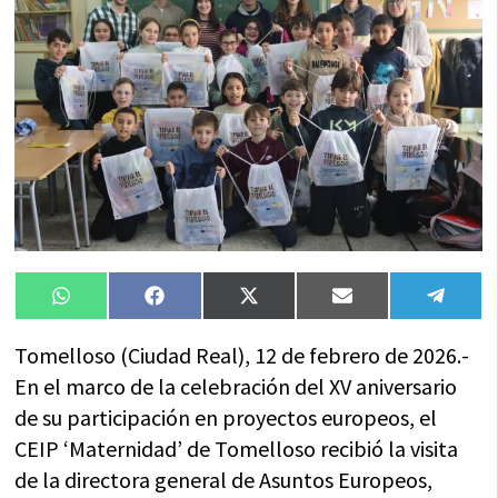
Compartir
Compartir
Compartir
Compartir
Compa
WhatsApp
Facebook
X
Email
Tele
en
en
en
en
en
(Twitter)
Tomelloso (Ciudad Real), 12 de febrero de 2026.-
En el marco de la celebración del XV aniversario
de su participación en proyectos europeos, el
CEIP ‘Maternidad’ de Tomelloso recibió la visita
de la directora general de Asuntos Europeos,