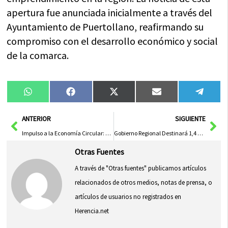
apertura fue anunciada inicialmente a través del
Ayuntamiento de Puertollano, reafirmando su
compromiso con el desarrollo económico y social
de la comarca.
Compartir
Compartir
Compartir
Compartir
Compa
WhatsApp
Facebook
X
Email
Tele
en
en
en
en
en
(Twitter)
Ant
Sig
ANTERIOR
SIGUIENTE
Impulso a la Economía Circular: Transformación del Sector de la Construcción en Asa(IN)forma
Gobierno Regional Destinará 1,4 Millones de Euros en Nuevas Iniciativas Comunitarias
Otras Fuentes
A través de "Otras fuentes" publicamos artículos
relacionados de otros medios, notas de prensa, o
artículos de usuarios no registrados en
Herencia.net