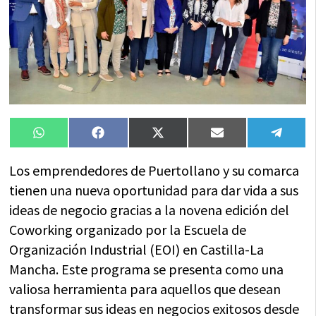
Compartir
Compartir
Compartir
Compartir
Compa
WhatsApp
Facebook
X
Email
Tele
en
en
en
en
en
(Twitter)
Los emprendedores de Puertollano y su comarca
tienen una nueva oportunidad para dar vida a sus
ideas de negocio gracias a la novena edición del
Coworking organizado por la Escuela de
Organización Industrial (EOI) en Castilla-La
Mancha. Este programa se presenta como una
valiosa herramienta para aquellos que desean
transformar sus ideas en negocios exitosos desde