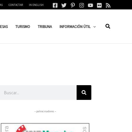
AS
CONTACTAR
IN ENGLISH
ESAS
TURISMO
TRIBUNA
INFORMACIÓN ÚTIL
Buscar
– patrocinadores –