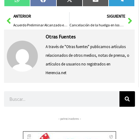
Compartir
Compartir
Compartir
Compartir
Compa
WhatsApp
Facebook
X
Email
Tele
en
en
en
en
en
(Twitter)
Ant
Sig
ANTERIOR
SIGUIENTE
Acuerdo Preliminar Alcanzado entre Comité de Empresa y Dirección de Cummins en la Negociación del ERE
Cancelación de la huelga en los autobuses urbanos de Talavera: acuerdo entre trabajadores y empresa
Otras Fuentes
A través de "Otras fuentes" publicamos artículos
relacionados de otros medios, notas de prensa, o
artículos de usuarios no registrados en
Herencia.net
Buscar
– patrocinadores –