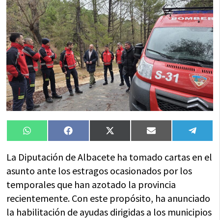
Compartir
Compartir
Compartir
Compartir
Compa
WhatsApp
Facebook
X
Email
Tele
en
en
en
en
en
(Twitter)
La Diputación de Albacete ha tomado cartas en el
asunto ante los estragos ocasionados por los
temporales que han azotado la provincia
recientemente. Con este propósito, ha anunciado
la habilitación de ayudas dirigidas a los municipios