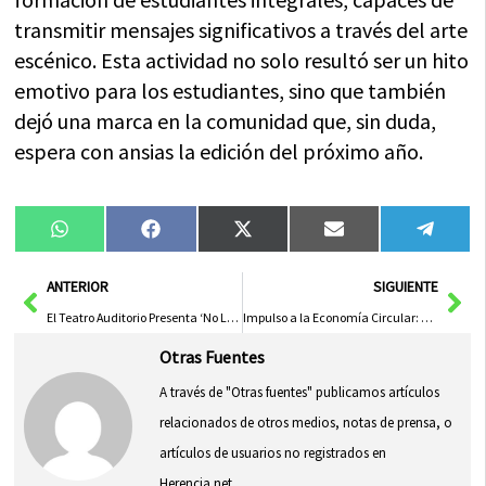
transmitir mensajes significativos a través del arte
escénico. Esta actividad no solo resultó ser un hito
emotivo para los estudiantes, sino que también
dejó una marca en la comunidad que, sin duda,
espera con ansias la edición del próximo año.
Compartir
Compartir
Compartir
Compartir
Compa
WhatsApp
Facebook
X
Email
Tele
en
en
en
en
en
(Twitter)
Ant
Sig
ANTERIOR
SIGUIENTE
El Teatro Auditorio Presenta ‘No Lugares’, la Nueva Exposición Fotográfica de José Mora
Impulso a la Economía Circular: Transformación del Sector de la Construcción en Asa(IN)forma
Otras Fuentes
A través de "Otras fuentes" publicamos artículos
relacionados de otros medios, notas de prensa, o
artículos de usuarios no registrados en
Herencia.net