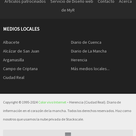
Artículos patrocinados
Servicio de Diseño web
Contacto
Acerca
de MyR
MEDIOS LOCALES
Albacete
Diario de Cuenca
Alcázar de San Juan
Diario de La Mancha
Argamasilla
Herencia
Campo de Criptana
Más medios locales...
Ciudad Real
Copyright © 1995-2024
Color vivo Internet
– Herencia (Ciudad Real). Diario de
información en el corazón de la mancha. Todos los derechos reservados. Haz como
nosotros que usamos la nube privada de Stackscale.