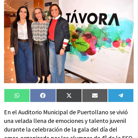
Compartir
Compartir
Compartir
Compartir
Compa
WhatsApp
Facebook
X
Email
Tele
en
en
en
en
en
(Twitter)
En el Auditorio Municipal de Puertollano se vivió
una velada llena de emociones y talento juvenil
durante la celebración de la gala del día del
amor, organizada por los alumnos de 4º de la ESO