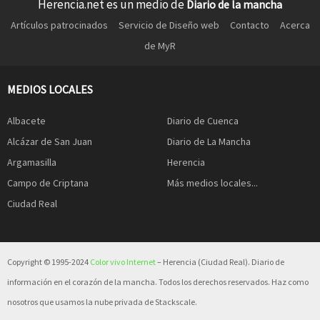
Herencia.net es un medio de
Diario de la mancha
Artículos patrocinados
Servicio de Diseño web
Contacto
Acerca
de MyR
MEDIOS LOCALES
Albacete
Diario de Cuenca
Alcázar de San Juan
Diario de La Mancha
Argamasilla
Herencia
Campo de Criptana
Más medios locales...
Ciudad Real
Copyright © 1995-2024
Color vivo Internet
– Herencia (Ciudad Real). Diario de
información en el corazón de la mancha. Todos los derechos reservados. Haz como
nosotros que usamos la nube privada de Stackscale.