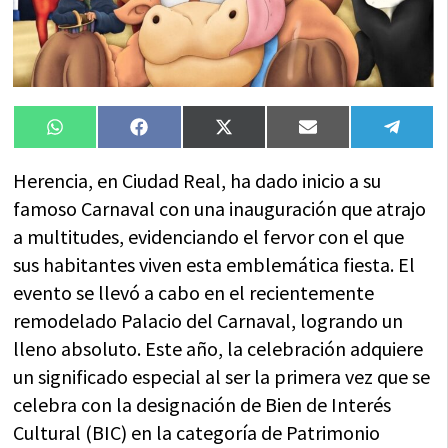
Compartir
Compartir
Compartir
Compartir
Compa
WhatsApp
Facebook
X
Email
Tele
en
en
en
en
en
(Twitter)
Herencia, en Ciudad Real, ha dado inicio a su
famoso Carnaval con una inauguración que atrajo
a multitudes, evidenciando el fervor con el que
sus habitantes viven esta emblemática fiesta. El
evento se llevó a cabo en el recientemente
remodelado Palacio del Carnaval, logrando un
lleno absoluto. Este año, la celebración adquiere
un significado especial al ser la primera vez que se
celebra con la designación de Bien de Interés
Cultural (BIC) en la categoría de Patrimonio