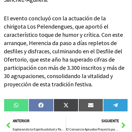
El evento concluyó con la actuación de la
chirigota Los Pelendengues, que aportó el
característico toque de humor y crítica. Con este
arranque, Herencia da paso a días repletos de
desfiles y disfraces, culminando en el Desfile del
Ofertorio, que este año ha superado cifras de
participación con más de 3.300 inscritos y más de
30 agrupaciones, consolidando la vitalidad y
proyección de esta tradición festiva.
Compartir
Compartir
Compartir
Compartir
Compa
WhatsApp
Facebook
X
Email
Tele
en
en
en
en
en
(Twitter)
Ant
Sig
ANTERIOR
SIGUIENTE
Explorando la Espiritualidad y Pasión de una Festividad Inefable
El Consorcio Aprueba Proyecto para Revitalizar Alamillos del Tránsito en el Barrio Judío de Toledo