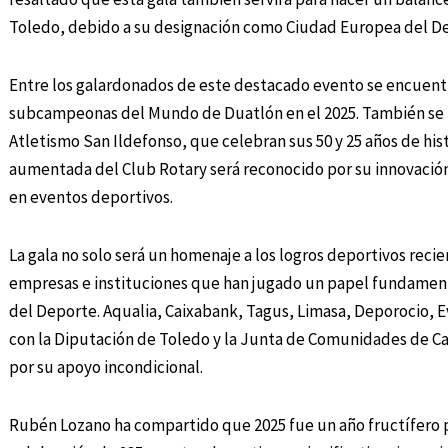
Toledo, debido a su designación como Ciudad Europea del D
Entre los galardonados de este destacado evento se encuentr
subcampeonas del Mundo de Duatlón en el 2025. También se h
Atletismo San Ildefonso, que celebran sus 50 y 25 años de hi
aumentada del Club Rotary será reconocido por su innovación
en eventos deportivos.
La gala no solo será un homenaje a los logros deportivos rec
empresas e instituciones que han jugado un papel fundamen
del Deporte. Aqualia, Caixabank, Tagus, Limasa, Deporocio, E
con la Diputación de Toledo y la Junta de Comunidades de Ca
por su apoyo incondicional.
Rubén Lozano ha compartido que 2025 fue un año fructífero pa