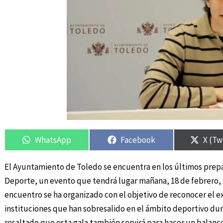
Compartir
Compartir
Compartir
Compartir
Compa
Compa
en
en
en
en
en
en
WhatsApp
Facebook
X (Tw
El Ayuntamiento de Toledo se encuentra en los últimos prepar
Deporte, un evento que tendrá lugar mañana, 18 de febrero, a 
encuentro se ha organizado con el objetivo de reconocer el e
instituciones que han sobresalido en el ámbito deportivo dur
resaltado que esta gala también servirá para hacer un balance