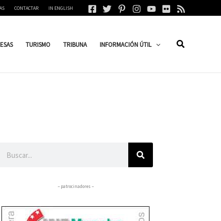
AS
CONTACTAR
IN ENGLISH
ESAS
TURISMO
TRIBUNA
INFORMACIÓN ÚTIL
Buscar
– patrocinadores –