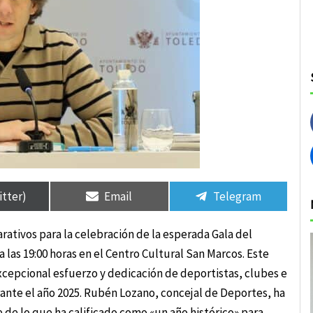
rtir
rtir
Compartir
Compartir
Compartir
Compartir
en
en
en
en
itter)
Email
Telegram
ativos para la celebración de la esperada Gala del
las 19:00 horas en el Centro Cultural San Marcos. Este
xcepcional esfuerzo y dedicación de deportistas, clubes e
ante el año 2025. Rubén Lozano, concejal de Deportes, ha
 de lo que ha calificado como «un año histórico» para