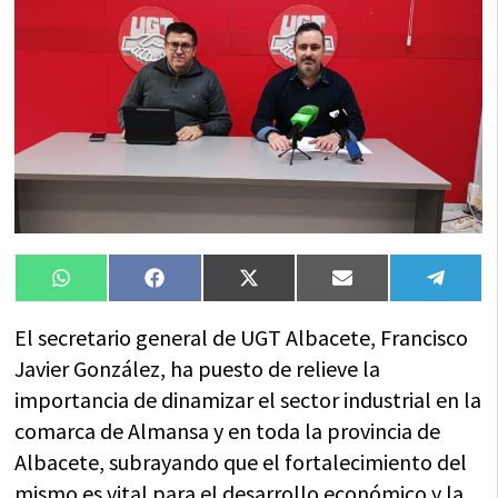
Compartir
Compartir
Compartir
Compartir
Compa
WhatsApp
Facebook
X
Email
Tele
en
en
en
en
en
(Twitter)
El secretario general de UGT Albacete, Francisco
Javier González, ha puesto de relieve la
importancia de dinamizar el sector industrial en la
comarca de Almansa y en toda la provincia de
Albacete, subrayando que el fortalecimiento del
mismo es vital para el desarrollo económico y la