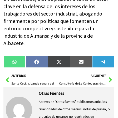
clave en la defensa de los intereses de los
trabajadores del sector industrial, abogando
firmemente por políticas que fomenten un
entorno competitivo y sostenible para la
industria de Almansa y de la provincia de
Albacete.
Compartir
Compartir
Compartir
Compartir
Compa
WhatsApp
Facebook
X
Email
Tele
en
en
en
en
en
(Twitter)
Ant
Sig
ANTERIOR
SIGUIENTE
Santa Cecilia, banda sonora del Carnaval de Herencia 2026 con siete desfiles y un cierre muy aplaudido
Consultoría de La Confederación del Guadiana a la Mancomunidad del Campo de Calatrava
Otras Fuentes
A través de "Otras fuentes" publicamos artículos
relacionados de otros medios, notas de prensa, o
artículos de usuarios no registrados en