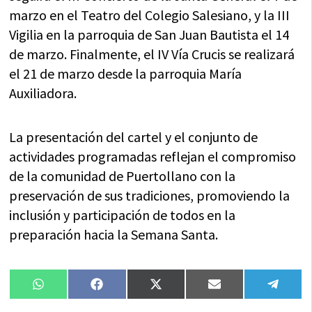
marzo en el Teatro del Colegio Salesiano, y la III
Vigilia en la parroquia de San Juan Bautista el 14
de marzo. Finalmente, el IV Vía Crucis se realizará
el 21 de marzo desde la parroquia María
Auxiliadora.
La presentación del cartel y el conjunto de
actividades programadas reflejan el compromiso
de la comunidad de Puertollano con la
preservación de sus tradiciones, promoviendo la
inclusión y participación de todos en la
preparación hacia la Semana Santa.
Compartir
Compartir
Compartir
Compartir
Compa
WhatsApp
Facebook
X
Email
Tele
en
en
en
en
en
(Twitter)