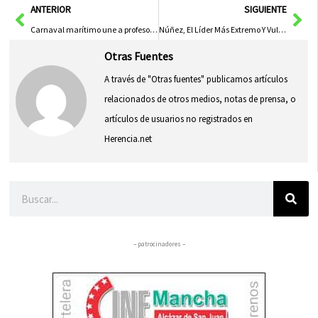
Ant
Sig
ANTERIOR
SIGUIENTE
Carnaval marítimo une a profesores y 118 alumnos en una celebración única
Núñez, El Líder Más Extremo Y Vulnerable Del PP Según El PSOE De Castilla-La Mancha
Otras Fuentes
A través de "Otras fuentes" publicamos artículos
relacionados de otros medios, notas de prensa, o
artículos de usuarios no registrados en
Herencia.net
Buscar
– patrocinadores –