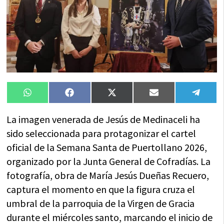
Compartir
Compartir
Compartir
Compartir
Compa
WhatsApp
Facebook
X
Email
Tele
en
en
en
en
en
(Twitter)
La imagen venerada de Jesús de Medinaceli ha
sido seleccionada para protagonizar el cartel
oficial de la Semana Santa de Puertollano 2026,
organizado por la Junta General de Cofradías. La
fotografía, obra de María Jesús Dueñas Recuero,
captura el momento en que la figura cruza el
umbral de la parroquia de la Virgen de Gracia
durante el miércoles santo, marcando el inicio de