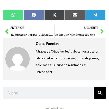
Compartir
Compartir
Compartir
Compartir
Compa
WhatsApp
Facebook
X
Email
Tele
en
en
en
en
en
(Twitter)
Ant
Sig
ANTERIOR
SIGUIENTE
Investigación Del IRIAF y La Universidad Regional Sobre Bebidas Mixtas de Uva Blanca, Manzana y Naranja
Más de Cien Asistieron a la Masterclass de Boxeo con Rafael Lozano y su Hijo, Destacados Medallistas
Otras Fuentes
A través de "Otras fuentes" publicamos artículos
relacionados de otros medios, notas de prensa, o
artículos de usuarios no registrados en
Herencia.net
Buscar
– patrocinadores –