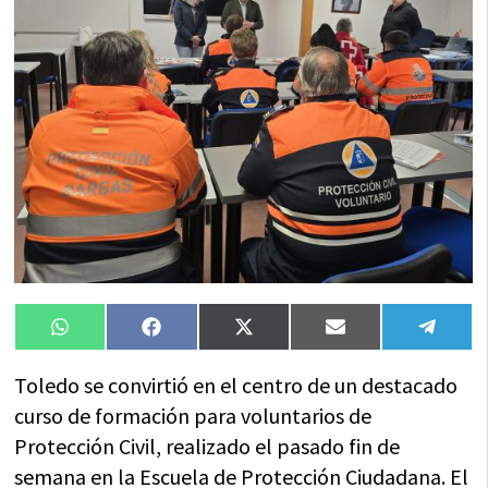
Compartir
Compartir
Compartir
Compartir
Compa
WhatsApp
Facebook
X
Email
Tele
en
en
en
en
en
(Twitter)
Toledo se convirtió en el centro de un destacado
curso de formación para voluntarios de
Protección Civil, realizado el pasado fin de
semana en la Escuela de Protección Ciudadana. El