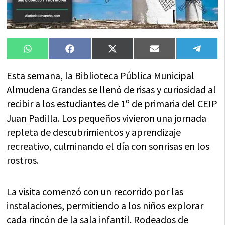
Compartir
Compartir
Compartir
Compartir
Compa
WhatsApp
Facebook
X
Email
Tele
en
en
en
en
en
(Twitter)
Esta semana, la Biblioteca Pública Municipal
Almudena Grandes se llenó de risas y curiosidad al
recibir a los estudiantes de 1º de primaria del CEIP
Juan Padilla. Los pequeños vivieron una jornada
repleta de descubrimientos y aprendizaje
recreativo, culminando el día con sonrisas en los
rostros.
La visita comenzó con un recorrido por las
instalaciones, permitiendo a los niños explorar
cada rincón de la sala infantil. Rodeados de