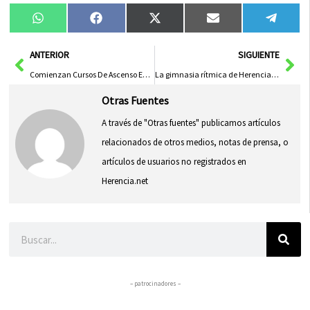
Compartir
Compartir
Compartir
Compartir
Compa
WhatsApp
Facebook
X
Email
Tele
en
en
en
en
en
(Twitter)
Ant
Sig
ANTERIOR
SIGUIENTE
Comienzan Cursos De Ascenso En La Policía Local Con 38 Alumnos
La gimnasia rítmica de Herencia arranca la temporada en Pedro Muñoz con cuatro oros y cuatro platas
Otras Fuentes
A través de "Otras fuentes" publicamos artículos
relacionados de otros medios, notas de prensa, o
artículos de usuarios no registrados en
Herencia.net
Buscar
– patrocinadores –